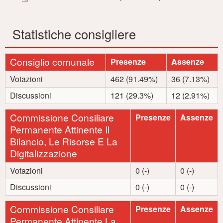
Statistiche consigliere
Consiglio comunale
Presenze
Assenze
Votazioni
462 (91.49%)
36 (7.13%)
Discussioni
121 (29.3%)
12 (2.91%)
Commissione Consiliare
Presenze
Assenze
Permanente Attinente Il
Bilancio, Le Risorse E La
Digitalizzazione
Votazioni
0 (-)
0 (-)
Discussioni
0 (-)
0 (-)
Commissione Consiliare
Presenze
Assenze
Permanente Attinente La