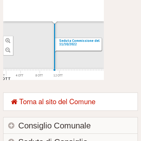
Seduta Commissione del
11/10/2022
 SET
4 OTT
8 OTT
12 OTT
OTT
Torna al sito del Comune
Consiglio Comunale