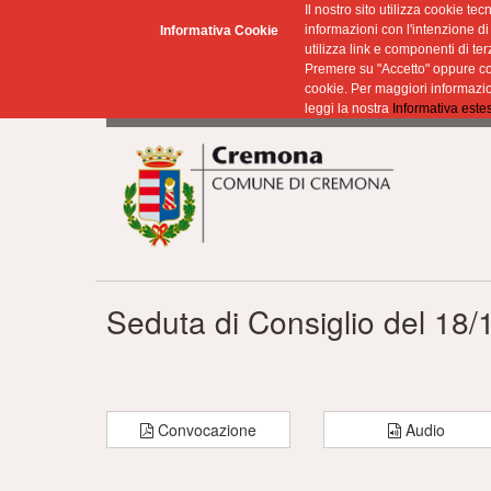
Il nostro sito utilizza cookie tec
informazioni con l'intenzione di 
Informativa Cookie
utilizza link e componenti di t
Premere su "Accetto" oppure co
cookie. Per maggiori informazio
leggi la nostra
Informativa este
Seduta di Consiglio del 18
Convocazione
Audio