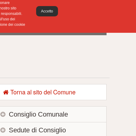
zionare
nostro sito
Accetto
 responsabili.
ll'uso dei
zione dei cookie
Torna al sito del Comune
Consiglio Comunale
Sedute di Consiglio